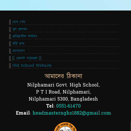
হোম পেজ
স্কুল প্রশাসন
প্রাতিষ্ঠানিক কার্যকম
ভর্তি তথ্য
যোগাযোগ
[[ রেজাল্ট অনুসন্ধান ]]
Old School Website
আমাদের ঠিকানা
Nilphamari Govt. High School,
P T I Road, Nilphamari,
Nilphamari 5300, Bangladesh
Tel:
0551-61470
Email:
headmasternghs1882@gmail.com