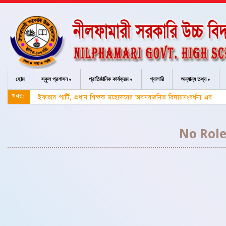
হোম
স্কুল প্রশাসন
প্রাতিষ্ঠানিক কার্যক্রম
গ্যালারি
অন্যান্য তথ্য
খবর:
ইফতার পার্টি, প্রধান শিক্ষক মহোদয়ের অবসরজনিত বিদায়সংবর্ধনা এবং জেল
No Role