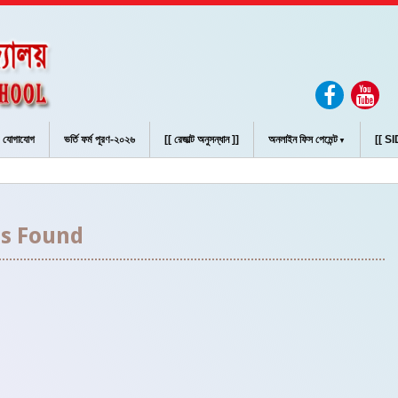
যোগাযোগ
ভর্তি ফর্ম পূরণ-২০২৬
[[ রেজাল্ট অনুসন্ধান ]]
অনলাইন ফিস পেমেন্ট
[[ SID
া শিক্ষা অফিসার ম
s Found