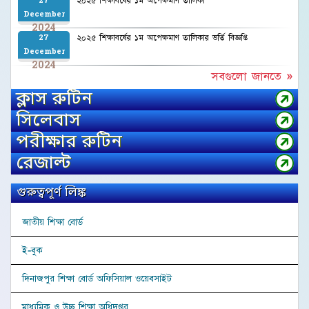
২০২৫ শিক্ষাবর্ষের ১ম অপেক্ষমাণ তালিকা
27
December
2024
২০২৫ শিক্ষাবর্ষের ১ম অপেক্ষমাণ তালিকার ভর্তি বিজ্ঞপ্তি
27
December
2024
সবগুলো জানতে »
ক্লাস রুটিন
সিলেবাস
পরীক্ষার রুটিন
রেজাল্ট
গুরুত্বপূর্ণ লিঙ্ক
জাতীয় শিক্ষা বোর্ড
ই-বুক
দিনাজপুর শিক্ষা বোর্ড অফিসিয়াল ওয়েবসাইট
মাধ্যমিক ও উচ্চ শিক্ষা অধিদপ্তর